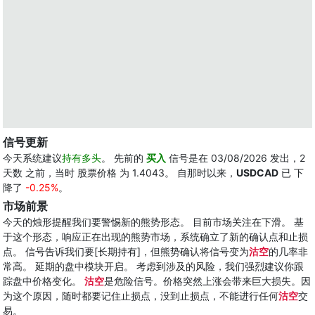
信号更新
今天系统建议
持有多头
。 先前的
买入
信号是在 03/08/2026 发出，2
天数 之前，当时 股票价格 为 1.4043。 自那时以来，
USDCAD
已 下
降了
-0.25%
。
市场前景
今天的烛形提醒我们要警惕新的熊势形态。 目前市场关注在下滑。 基
于这个形态，响应正在出现的熊势市场，系统确立了新的确认点和止损
点。 信号告诉我们要[长期持有]，但熊势确认将信号变为
沽空
的几率非
常高。 延期的盘中模块开启。 考虑到涉及的风险，我们强烈建议你跟
踪盘中价格变化。
沽空
是危险信号。价格突然上涨会带来巨大损失。因
为这个原因，随时都要记住止损点，没到止损点，不能进行任何
沽空
交
易。