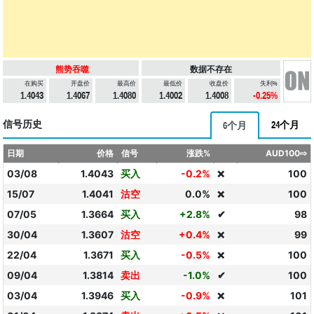
熊势吞噬
数据不存在
在购买
开盘价
最高价
最低价
收盘价
失利%
1.4043
1.4067
1.4080
1.4002
1.4008
-0.25%
信号历史
24个月
6个月
日期
价格
信号
涨跌%
AUD100⇨
03/08
1.4043
买入
-0.2%
100
❌
15/07
1.4041
沽空
0.0%
100
❌
07/05
1.3664
买入
+2.8%
✔
98
30/04
1.3607
沽空
+0.4%
99
❌
22/04
1.3671
买入
-0.5%
100
❌
09/04
1.3814
卖出
-1.0%
✔
100
03/04
1.3946
买入
-0.9%
101
❌