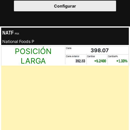
Configurar
NATF
PSX
National Foods P
POSICIÓN
Cierre
398.07
Cierre Anterior
Cambiar
Cambiar%
LARGA
392.83
+5.2400
+1.33%