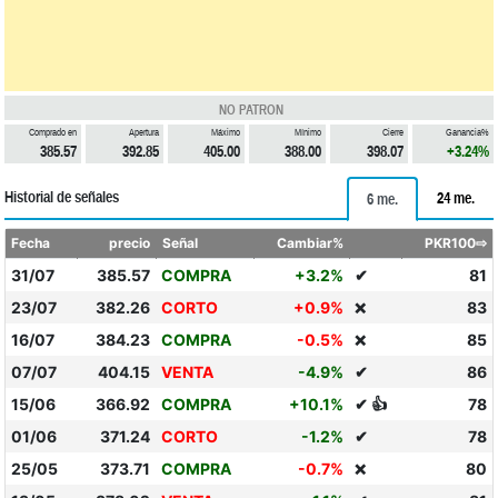
NO PATRON
Comprado en
Apertura
Máximo
Mínimo
Cierre
Ganancia%
385.57
392.85
405.00
388.00
398.07
+3.24%
Historial de señales
24 me.
6 me.
Fecha
precio
Señal
Cambiar%
PKR100⇨
31/07
385.57
COMPRA
+3.2%
✔
81
23/07
382.26
CORTO
+0.9%
83
❌
16/07
384.23
COMPRA
-0.5%
85
❌
07/07
404.15
VENTA
-4.9%
✔
86
15/06
366.92
COMPRA
+10.1%
✔ 👍
78
01/06
371.24
CORTO
-1.2%
✔
78
25/05
373.71
COMPRA
-0.7%
80
❌