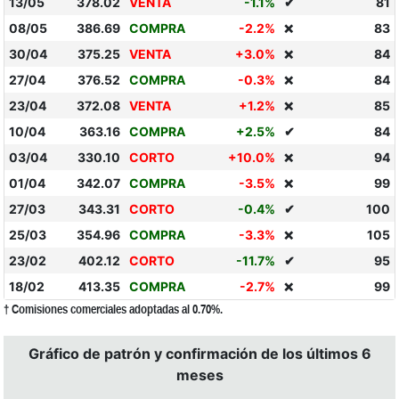
13/05
378.02
VENTA
-1.1%
✔
81
08/05
386.69
COMPRA
-2.2%
83
❌
30/04
375.25
VENTA
+3.0%
84
❌
27/04
376.52
COMPRA
-0.3%
84
❌
23/04
372.08
VENTA
+1.2%
85
❌
10/04
363.16
COMPRA
+2.5%
✔
84
03/04
330.10
CORTO
+10.0%
94
❌
01/04
342.07
COMPRA
-3.5%
99
❌
27/03
343.31
CORTO
-0.4%
✔
100
25/03
354.96
COMPRA
-3.3%
105
❌
23/02
402.12
CORTO
-11.7%
✔
95
18/02
413.35
COMPRA
-2.7%
99
❌
† Comisiones comerciales adoptadas al 0.70%.
Gráfico de patrón y confirmación de los últimos 6
meses