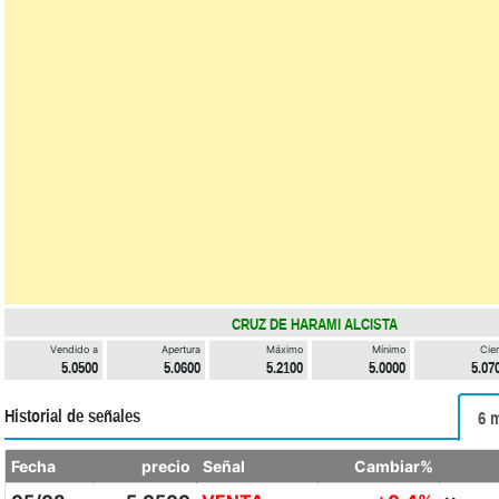
CRUZ DE HARAMI ALCISTA
Vendido a
Apertura
Máximo
Mínimo
Cier
5.0500
5.0600
5.2100
5.0000
5.07
Historial de señales
6 
Fecha
precio
Señal
Cambiar%