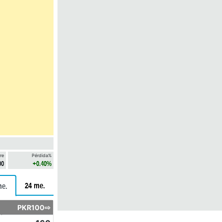
re
Pérdida%
00
+0.40%
24 me.
me.
PKR100⇨