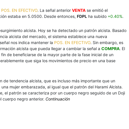
a
POS. EN EFECTIVO
. La señal anterior
VENTA
se emitió el
cción estaba en 5.0500. Desde entonces,
FDPL
ha subido
+0.40%
.
esurgimiento alcista. Hoy se ha detectado un patrón alcista. Basado
ncia alcista del mercado, el sistema establece una nueva
 señal nos indica mantener la
POS. EN EFECTIVO
. Sin embargo, es
firmación alcista que pueda llegar a cambiar la señal a
COMPRA
. El
fin de beneficiarse de la mayor parte de la fase inicial de un
iderablemente que siga los movimientos de precio en una base
ón de tendencia alcista, que es incluso más importante que un
a una mujer embarazada, al igual que el patrón del Harami Alcista.
e, el patrón se caracteriza por un cuerpo negro seguido de un Doji
l cuerpo negro anterior.
Continuación