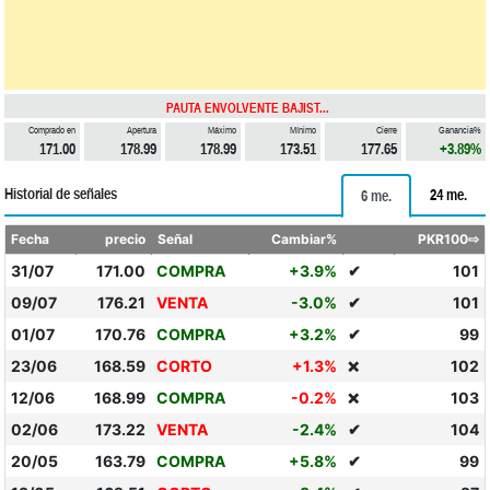
PAUTA ENVOLVENTE BAJIST...
Comprado en
Apertura
Máximo
Mínimo
Cierre
Ganancia%
171.00
178.99
178.99
173.51
177.65
+3.89%
Historial de señales
24 me.
6 me.
Fecha
precio
Señal
Cambiar%
PKR100⇨
31/07
171.00
COMPRA
+3.9%
✔
101
09/07
176.21
VENTA
-3.0%
✔
101
01/07
170.76
COMPRA
+3.2%
✔
99
23/06
168.59
CORTO
+1.3%
102
❌
12/06
168.99
COMPRA
-0.2%
103
❌
02/06
173.22
VENTA
-2.4%
✔
104
20/05
163.79
COMPRA
+5.8%
✔
99