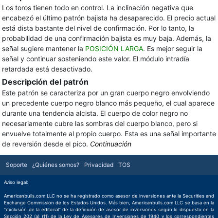
Los toros tienen todo en control. La inclinación negativa que
encabezó el último patrón bajista ha desaparecido. El precio actual
está dista bastante del nivel de confirmación. Por lo tanto, la
probabilidad de una confirmación bajista es muy baja. Además, la
señal sugiere mantener la
POSICIÓN LARGA
. Es mejor seguir la
señal y continuar sosteniendo este valor. El módulo intradía
retardada está desactivado.
Descripción del patrón
Este patrón se caracteriza por un gran cuerpo negro envolviendo
un precedente cuerpo negro blanco más pequeño, el cual aparece
durante una tendencia alcista. El cuerpo de color negro no
necesariamente cubre las sombras del cuerpo blanco, pero si
envuelve totalmente al propio cuerpo. Esta es una señal importante
de reversión desde el pico.
Continuación
Soporte
¿Quiénes somos?
Privacidad
TOS
Aviso legal:
Americanbulls.com LLC no se ha registrado como asesor de inversiones ante la Securities and
Exchange Commission de los Estados Unidos. Más bien, Americanbulls.com LLC se basa en la
"exclusión de la editorial" de la definición de asesor de inversiones según lo dispuesto en la
Sección 202 (a) (11) de la Ley de Asesores de Inversiones de 1940 y los correspondientes