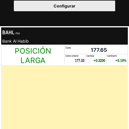
Configurar
BAHL
PSX
Bank Al Habib
POSICIÓN
Cierre
177.65
Cierre Anterior
Cambiar
Cambiar%
LARGA
177.33
+0.3200
+0.18%