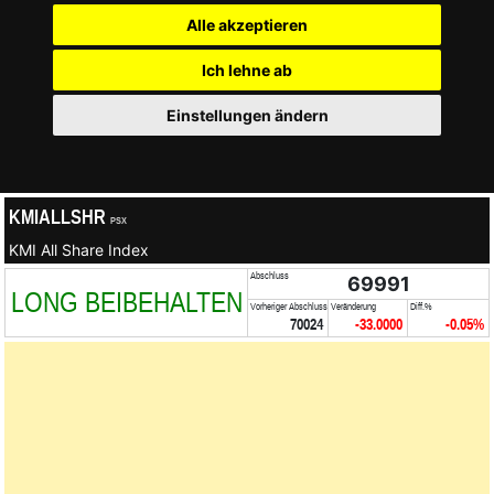
Alle akzeptieren
Ich lehne ab
Einstellungen ändern
KMIALLSHR
PSX
KMI All Share Index
Abschluss
69991
LONG BEIBEHALTEN
Vorheriger Abschluss
Veränderung
Diff.%
70024
-33.0000
-0.05%