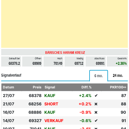
BÄRISCHES HARAMI KREUZ
Gekauft bei
Öffnen
Hoch
Niedrig
Abschluss
Gewinn%
68378.2
69989
70149
69712
69991
+2.36%
Signalverlauf
24 mo.
6 mo.
Datum
Preis
Signal
Diff.%
PKR100⇨
27/07
68378
KAUF
+2.4%
✔
87
21/07
68256
SHORT
+0.2%
88
❌
16/07
68886
KAUF
-0.9%
90
❌
14/07
69327
VERKAUF
-0.6%
✔
91
10/07
71041
KAUF
-2.4%
94