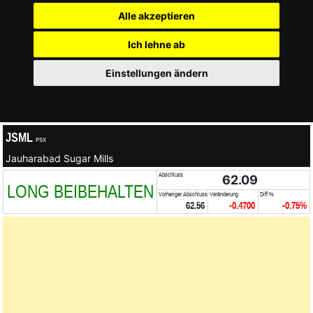
Alle akzeptieren
Ich lehne ab
Einstellungen ändern
JSML
PSX
Jauharabad Sugar Mills
Abschluss
62.09
LONG BEIBEHALTEN
Vorheriger Abschluss
Veränderung
Diff.%
62.56
-0.4700
-0.75%