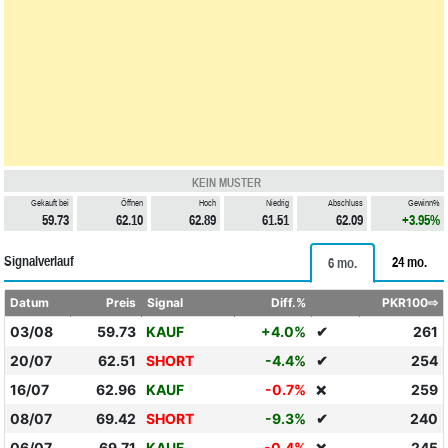
KEIN MUSTER
Gekauft bei
Öffnen
Hoch
Niedrig
Abschluss
Gewinn%
59.73
62.10
62.89
61.51
62.09
+3.95%
Signalverlauf
24 mo.
6 mo.
Datum
Preis
Signal
Diff.%
PKR100⇨
03/08
59.73
KAUF
+4.0%
✔
261
20/07
62.51
SHORT
-4.4%
✔
254
16/07
62.96
KAUF
-0.7%
259
❌
08/07
69.42
SHORT
-9.3%
✔
240
06/07
69.71
KAUF
-0.4%
245