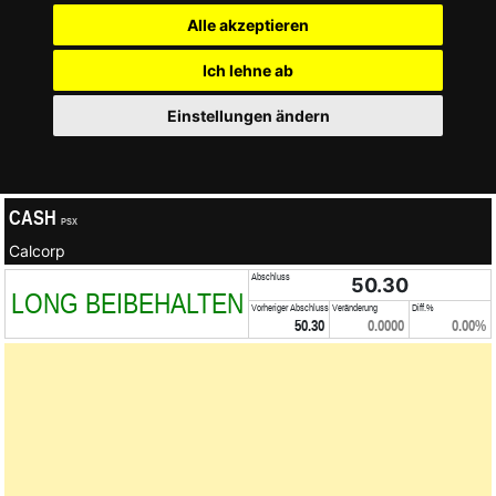
Alle akzeptieren
Ich lehne ab
Einstellungen ändern
CASH
PSX
Calcorp
Abschluss
50.30
LONG BEIBEHALTEN
Vorheriger Abschluss
Veränderung
Diff.%
50.30
0.0000
0.00%