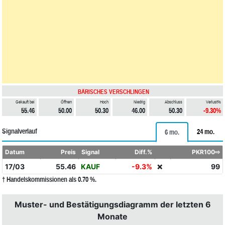
BÄRISCHES VERSCHLINGEN
Gekauft bei
Öffnen
Hoch
Niedrig
Abschluss
Verlust%
55.46
50.00
50.30
46.00
50.30
-9.30%
Signalverlauf
24 mo.
6 mo.
Datum
Preis
Signal
Diff.%
PKR100⇨
17/03
55.46
KAUF
-9.3%
99
❌
† Handelskommissionen als 0.70 %.
Muster- und Bestätigungsdiagramm der letzten 6
Monate